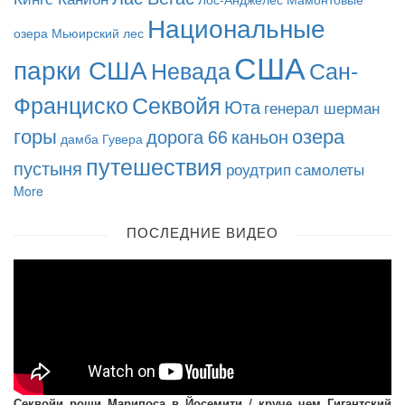
Национальные
озера
Мьюирский лес
США
парки США
Невада
Сан-
Франциско
Секвойя
Юта
генерал шерман
горы
озера
дорога 66
каньон
дамба Гувера
путешествия
пустыня
роудтрип
самолеты
More
ПОСЛЕДНИЕ ВИДЕО
Секвойи рощи Марипоса в Йосемити / круче чем Гигантский