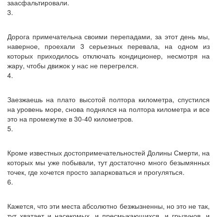
заасфальтировали.
3.
Дорога примечательна своими перепадами, за этот день мы,
наверное, проехали 3 серьезных перевала, на одном из
которых приходилось отключать кондиционер, несмотря на
жару, чтобы движок у нас не перегрелся.
4.
Заезжаешь на плато высотой полтора километра, спустился
на уровень море, снова поднялся на полтора километра и все
это на промежутке в 30-40 километров.
5.
Кроме известных достопримечательностей Долины Смерти, на
которых мы уже побывали, тут достаточно много безымянных
точек, где хочется просто запарковаться и прогуляться.
6.
Кажется, что эти места абсолютно безжызненны, но это не так,
тут хватает и насекомых, и пресмыкающихся, и грызунов, и