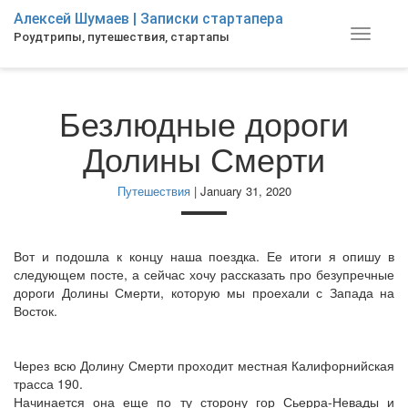
Skip
Алексей Шумаев | Записки стартапера
to
Toggle
Роудтрипы, путешествия, стартапы
main
navigat
content
Безлюдные дороги
Долины Смерти
Путешествия
| January 31, 2020
Вот и подошла к концу наша поездка. Ее итоги я опишу в
следующем посте, а сейчас хочу рассказать про безупречные
дороги Долины Смерти, которую мы проехали с Запада на
Восток.
Через всю Долину Смерти проходит местная Калифорнийская
трасса 190.
Начинается она еще по ту сторону гор Сьерра-Невады и