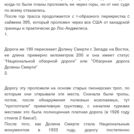
когда-то были планы проложить ее через горы, но от них судя
по всему отказались.
После гор трасса продолжается с т-образного перекрестка c
хайвеем 395, который проложен через все США от канадской
границы и практически до Лос-Анджелеса.
1.
Дорога же 190 пересекает Долину Смерти с Запада на Восток,
ее длина примерно километров 200 и она имеет статус
"Национальной обзорной дороги" или "Обзорная дорога
Долины Смерти"
2.
Дорогу эту проложили на основе старых пионерских троп, по
которым они открывали эти места. Сначала были тропы,
потом, после обнаружения полезных ископаемых, тут
"протоптали" примитивную грунтовку, с началом туризма
местами это была полноценная платная дорога (в 1926 году
стоила 2 бакса!).
После того, как Долина Смерти стала Национальным
монументом в 1933 году, дорогу постепенно