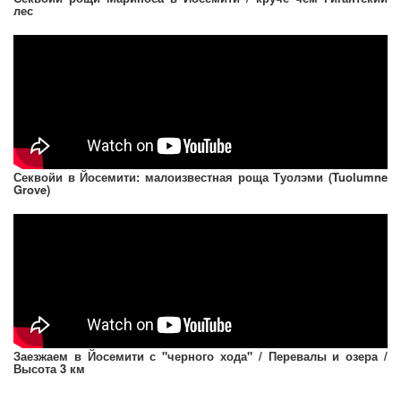
лес
Секвойи в Йосемити: малоизвестная роща Туолэми (Tuolumne
Grove)
Заезжаем в Йосемити с "черного хода" / Перевалы и озера /
Высота 3 км