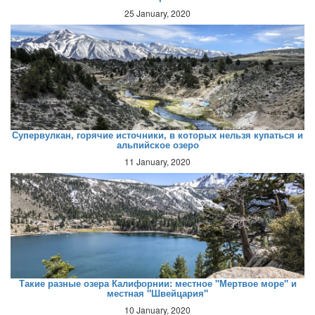
25 January, 2020
Супервулкан, горячие источники, в которых нельзя купаться и
альпийское озеро
11 January, 2020
Такие разные озера Калифорнии: местное "Мертвое море" и
местная "Швейцария"
10 January, 2020