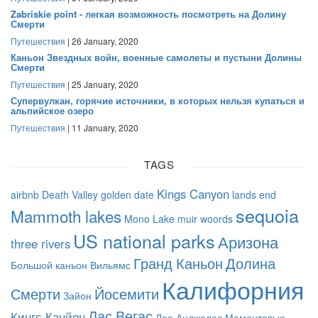
Zabriskie point - легкая возможность посмотреть на Долину
Смерти
Путешествия
| 26 January, 2020
Каньон Звездных войн, военные самолеты и пустыни Долины
Смерти
Путешествия
| 25 January, 2020
Супервулкан, горячие источники, в которых нельзя купаться и
альпийское озеро
Путешествия
| 11 January, 2020
TAGS
Kings Canyon
airbnb
Death Valley
golden date
lands end
sequoia
Mammoth lakes
Mono Lake
muir woords
US national parks
Аризона
three rivers
Гранд Каньон
Долина
Большой каньон
Вильямс
Калифорния
Смерти
Йосемити
Зайон
Лас Вегас
Кингс Канйон
Лос-Анджелес
Мамонтовые