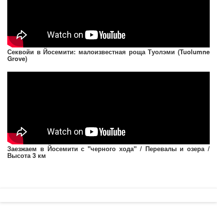
Секвойи в Йосемити: малоизвестная роща Туолэми (Tuolumne
Grove)
Заезжаем в Йосемити с "черного хода" / Перевалы и озера /
Высота 3 км