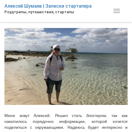
Skip
Алексей Шумаев | Записки стартапера
to
Toggle
Роудтрипы, путешествия, стартапы
main
navigat
content
Меня зовут Алексей. Решил стать блоггером, так как
накопилось порядочно информации, которой хочется
поделиться с окружающими. Надеюсь будет интересно и