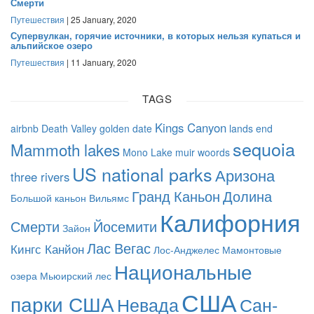
Смерти
Путешествия
| 25 January, 2020
Супервулкан, горячие источники, в которых нельзя купаться и
альпийское озеро
Путешествия
| 11 January, 2020
TAGS
Kings Canyon
airbnb
Death Valley
golden date
lands end
sequoia
Mammoth lakes
Mono Lake
muir woords
US national parks
Аризона
three rivers
Гранд Каньон
Долина
Большой каньон
Вильямс
Калифорния
Смерти
Йосемити
Зайон
Лас Вегас
Кингс Канйон
Лос-Анджелес
Мамонтовые
Национальные
озера
Мьюирский лес
США
парки США
Невада
Сан-