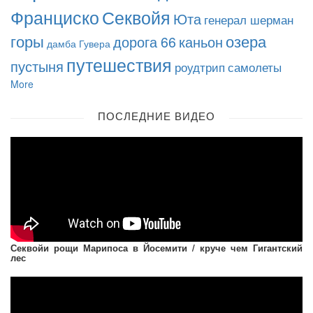
Франциско
Секвойя
Юта
генерал шерман
горы
озера
дорога 66
каньон
дамба Гувера
путешествия
пустыня
роудтрип
самолеты
More
ПОСЛЕДНИЕ ВИДЕО
Секвойи рощи Марипоса в Йосемити / круче чем Гигантский
лес