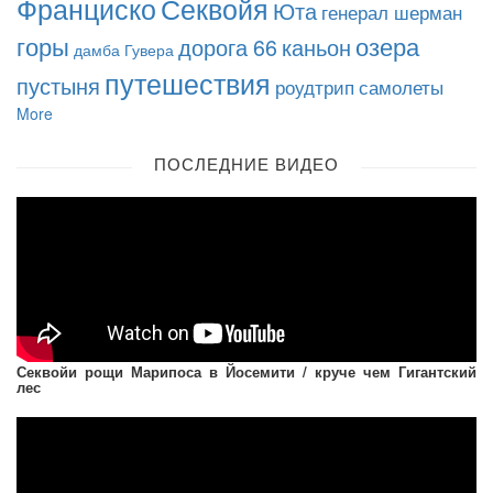
Франциско
Секвойя
Юта
генерал шерман
горы
озера
дорога 66
каньон
дамба Гувера
путешествия
пустыня
роудтрип
самолеты
More
ПОСЛЕДНИЕ ВИДЕО
Секвойи рощи Марипоса в Йосемити / круче чем Гигантский
лес