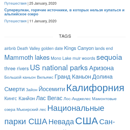
Путешествия
| 25 January, 2020
Супервулкан, горячие источники, в которых нельзя купаться и
альпийское озеро
Путешествия
| 11 January, 2020
TAGS
Kings Canyon
airbnb
Death Valley
golden date
lands end
sequoia
Mammoth lakes
Mono Lake
muir woords
US national parks
Аризона
three rivers
Гранд Каньон
Долина
Большой каньон
Вильямс
Калифорния
Смерти
Йосемити
Зайон
Лас Вегас
Кингс Канйон
Лос-Анджелес
Мамонтовые
Национальные
озера
Мьюирский лес
США
парки США
Невада
Сан-