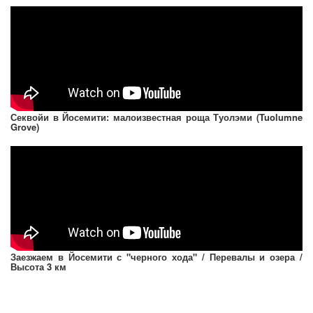
Секвойи в Йосемити: малоизвестная роща Туолэми (Tuolumne
Grove)
Заезжаем в Йосемити с "черного хода" / Перевалы и озера /
Высота 3 км