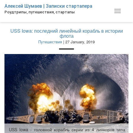
Skip
Алексей Шумаев | Записки стартапера
to
Toggle
Роудтрипы, путешествия, стартапы
main
navigat
content
USS Iowa: последний линейный корабль в истории
флота
Путешествия
| 27 January, 2019
USS Iowa - головной корабль серии из 4 линкоров типа