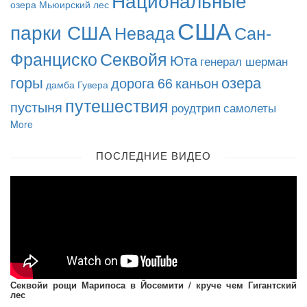
Национальные
озера
Мьюирский лес
США
парки США
Невада
Сан-
Франциско
Секвойя
Юта
генерал шерман
горы
озера
дорога 66
каньон
дамба Гувера
путешествия
пустыня
роудтрип
самолеты
More
ПОСЛЕДНИЕ ВИДЕО
Секвойи рощи Марипоса в Йосемити / круче чем Гигантский
лес