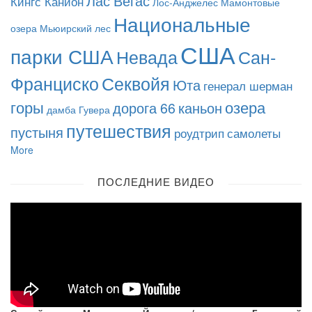
Лас Вегас
Кингс Канйон
Лос-Анджелес
Мамонтовые
Национальные
озера
Мьюирский лес
США
парки США
Невада
Сан-
Франциско
Секвойя
Юта
генерал шерман
горы
озера
дорога 66
каньон
дамба Гувера
путешествия
пустыня
роудтрип
самолеты
More
ПОСЛЕДНИЕ ВИДЕО