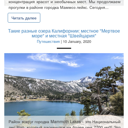
концентрация красот и необычных мест. Мы продолжаем
прогулки в районе городка Маммоз лейкс. Сегодня...
Читать далее
Такие разные озера Калифорнии: местное "Мертвое
море" и местная "Швейцария"
Путешествия
| 10 January, 2020
Район вокруг городка Mammoth Lakes - это Национальный
лес Inyo, который раскинулся на более чем 7700 км2! Это