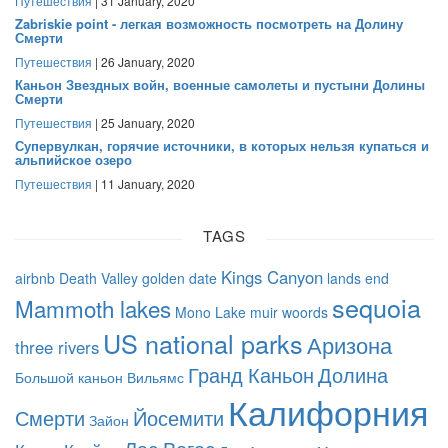
Путешествия
| 31 January, 2020
Zabriskie point - легкая возможность посмотреть на Долину
Смерти
Путешествия
| 26 January, 2020
Каньон Звездных войн, военные самолеты и пустыни Долины
Смерти
Путешествия
| 25 January, 2020
Супервулкан, горячие источники, в которых нельзя купаться и
альпийское озеро
Путешествия
| 11 January, 2020
TAGS
Kings Canyon
airbnb
Death Valley
golden date
lands end
sequoia
Mammoth lakes
Mono Lake
muir woords
US national parks
Аризона
three rivers
Гранд Каньон
Долина
Большой каньон
Вильямс
Калифорния
Смерти
Йосемити
Зайон