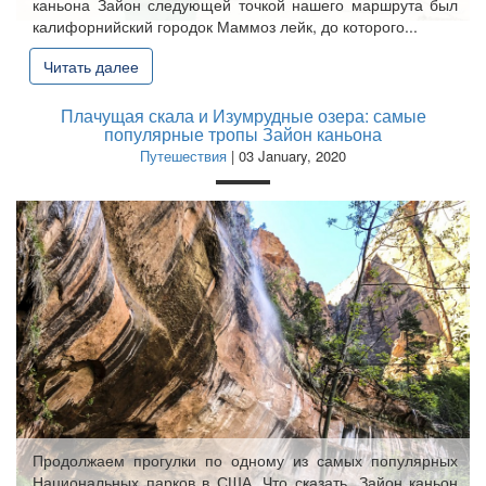
каньона Зайон следующей точкой нашего маршрута был
калифорнийский городок Маммоз лейк, до которого...
Читать далее
Плачущая скала и Изумрудные озера: самые
популярные тропы Зайон каньона
Путешествия
| 03 January, 2020
Продолжаем прогулки по одному из самых популярных
Национальных парков в США. Что сказать, Зайон каньон