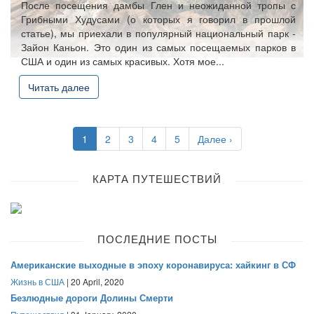
После посещения дамбы Глен и неожиданной тропы с
Грибными Худусами (о которых я говорил в прошлой
статье), мы приехали в популярный национальный парк -
Зайон Каньон. Это один из самых посещаемых парков в
США и один из самых красивых. Хотя мое...
Читать далее
1
2
3
4
5
Далее ›
КАРТА ПУТЕШЕСТВИЙ
ПОСЛЕДНИЕ ПОСТЫ
Американские выходные в эпоху коронавируса: хайкинг в СФ
Жизнь в США
| 20 April, 2020
Безлюдные дороги Долины Смерти