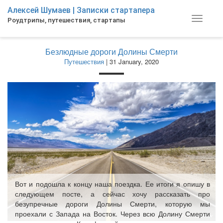
Skip
Алексей Шумаев | Записки стартапера
to
Toggle
Роудтрипы, путешествия, стартапы
main
navigat
content
Безлюдные дороги Долины Смерти
Путешествия
| 31 January, 2020
Вот и подошла к концу наша поездка. Ее итоги я опишу в
следующем посте, а сейчас хочу рассказать про
безупречные дороги Долины Смерти, которую мы
проехали с Запада на Восток. Через всю Долину Смерти