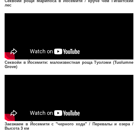
Секвойи рощи Марипоса в Йосемити / круче чем Гигантский
лес
Секвойи в Йосемити: малоизвестная роща Туолэми (Tuolumne
Grove)
Заезжаем в Йосемити с "черного хода" / Перевалы и озера /
Высота 3 км