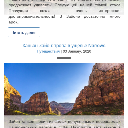
продолжает удивлять! Следующей нашей точкой стала
Плачущая скала - очень интересная
достопримечательность! В Зайоне достаточно много
арок...
Читать далее
Каньон Зайон: тропа в ущелье Narrows
Путешествия
| 03 January, 2020
Зайон каньон - один из самых популярных и посещаемых
Национальных парков в США. Находится этот каньон в