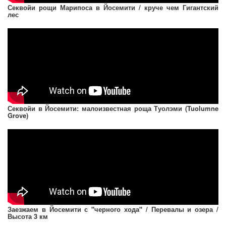
Секвойи рощи Марипоса в Йосемити / круче чем Гигантский
лес
Секвойи в Йосемити: малоизвестная роща Туолэми (Tuolumne
Grove)
Заезжаем в Йосемити с "черного хода" / Перевалы и озера /
Высота 3 км