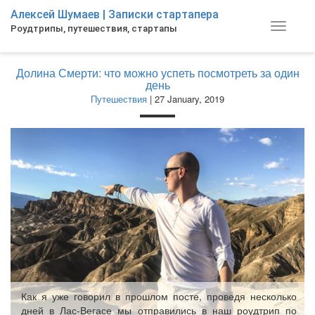
Skip
Алексей Шумаев | Записки стартапера
to
Toggle
Роудтрипы, путешествия, стартапы
main
navigat
content
Долина Смерти: что можно успеть посмотреть за один
день
Путешествия
| 27 January, 2019
Как я уже говорил в прошлом посте, проведя несколько
дней в Лас-Вегасе мы отправились в наш роудтрип по