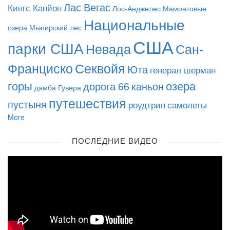
Лас Вегас
Кингс Канйон
Лос-Анджелес
Мамонтовые
Национальные
озера
Мьюирский лес
США
парки США
Невада
Сан-
Франциско
Секвойя
Юта
генерал шерман
горы
озера
дорога 66
каньон
дамба Гувера
путешествия
пустыня
роудтрип
самолеты
More
ПОСЛЕДНИЕ ВИДЕО