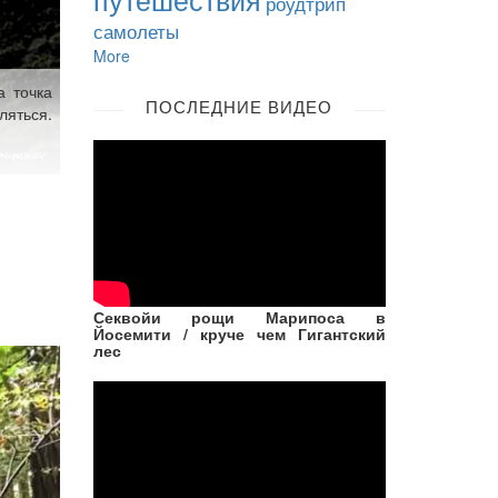
роудтрип
самолеты
More
а точка
ПОСЛЕДНИЕ ВИДЕО
ляться.
Секвойи рощи Марипоса в
Йосемити / круче чем Гигантский
лес