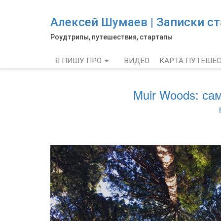
Skip
to
Алексей Шумаев | Записки с
main
content
Роудтрипы, путешествия, стартапы
Я ПИШУ ПРО
ВИДЕО
КАРТА ПУТЕШЕ
Muir Woods: са