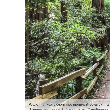
Решил написать блоги про прошлый роудтрип (а н
В непосредственной близости от Сан-Францис