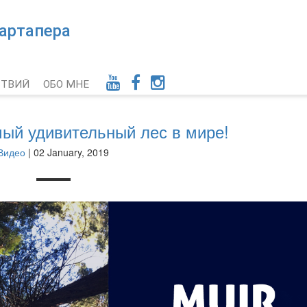
тартапера
СТВИЙ
ОБО МНЕ
мый удивительный лес в мире!
Видео
| 02 January, 2019