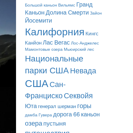
Гранд
Большой каньон
Вильямс
Каньон
Долина Смерти
Зайон
Йосемити
Калифорния
Кингс
Лас Вегас
Канйон
Лос-Анджелес
Мамонтовые озера
Мьюирский лес
Национальные
парки США
Невада
США
Сан-
Франциско
Секвойя
горы
Юта
генерал шерман
дорога 66
каньон
дамба Гувера
озера
пустыня
путешествия