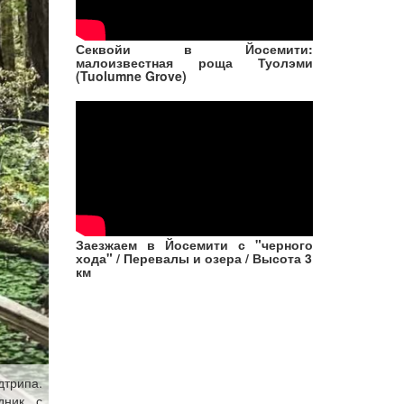
Секвойи в Йосемити:
малоизвестная роща Туолэми
(Tuolumne Grove)
Заезжаем в Йосемити с "черного
хода" / Перевалы и озера / Высота 3
км
дтрипа.
дник, с