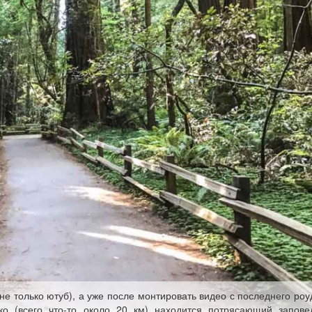
е только ютуб), а уже после монтировать видео с последнего роу
ко (всего что-то около 20 км) находится потрясающий запове