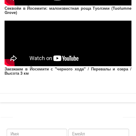
Секвойи в Йосемити: малоизвестная роща Туолэми (Tuolumne
Grove)
Заезжаем в Йосемити с "черного хода" / Перевалы и озера /
Высота 3 км
ПОДПИСЫВАЙТЕСЬ НА МОЮ РАССЫЛКУ
Имя
Емейл