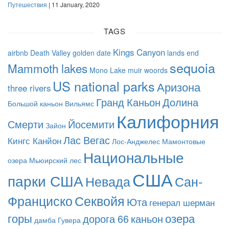
Путешествия
| 11 January, 2020
TAGS
Kings Canyon
airbnb
Death Valley
golden date
lands end
sequoia
Mammoth lakes
Mono Lake
muir woords
US national parks
Аризона
three rivers
Гранд Каньон
Долина
Большой каньон
Вильямс
Калифорния
Смерти
Йосемити
Зайон
Лас Вегас
Кингс Канйон
Лос-Анджелес
Мамонтовые
Национальные
озера
Мьюирский лес
США
парки США
Невада
Сан-
Франциско
Секвойя
Юта
генерал шерман
горы
озера
дорога 66
каньон
дамба Гувера