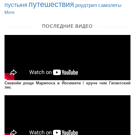
путешествия
пустыня
роудтрип
самолеты
More
ПОСЛЕДНИЕ ВИДЕО
Секвойи рощи Марипоса в Йосемити / круче чем Гигантский
лес