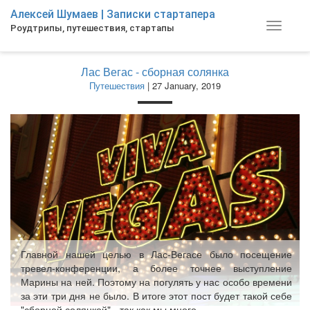
Skip
Алексей Шумаев | Записки стартапера
to
Toggle
Роудтрипы, путешествия, стартапы
main
navigat
content
Лас Вегас - сборная солянка
Путешествия
| 27 January, 2019
Главной нашей целью в Лас-Вегасе было посещение
тревел-конференции, а более точнее выступление
Марины на ней. Поэтому на погулять у нас особо времени
за эти три дня не было. В итоге этот пост будет такой себе
"сборной солянкой" - так как мы много...