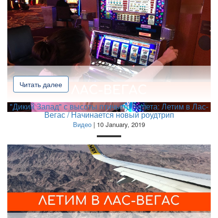
Читать далее
"Дикий Запад" с высоты птичьего полета: Летим в Лас-
Вегас / Начинается новый роудтрип
Видео
| 10 January, 2019